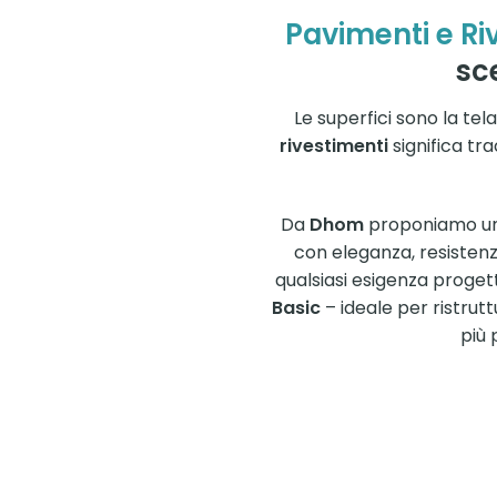
Pavimenti e Ri
sc
Le superfici sono la tel
rivestimenti
significa tra
Da
Dhom
proponiamo una 
con eleganza, resistenza
qualsiasi esigenza progett
Basic
– ideale per ristrutt
più 