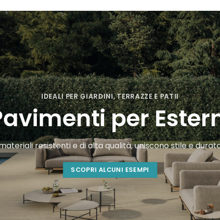
IDEALI PER GIARDINI, TERRAZZE E PATII
Pavimenti per Estern
ateriali resistenti e di alta qualità, uniscono stile e durata
SCOPRI ALCUNI ESEMPI