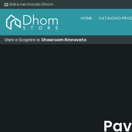
Salta
Entra nel mondo Dhom
ai
contenuti
HOME
CATALOGO PROD
Vieni a Scoprire lo
Showroom Rinnovato
Pav