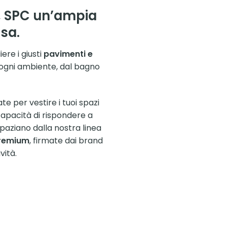
, SPC un’ampia
sa.
ere i giusti
pavimenti e
di ogni ambiente, dal bagno
e per vestire i tuoi spazi
 capacità di rispondere a
spaziano dalla nostra linea
remium
, firmate dai brand
vità.