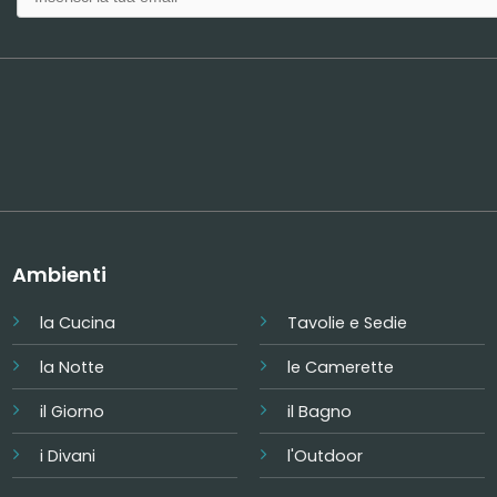
Ambienti
la Cucina
Tavolie e Sedie
la Notte
le Camerette
il Giorno
il Bagno
i Divani
l'Outdoor