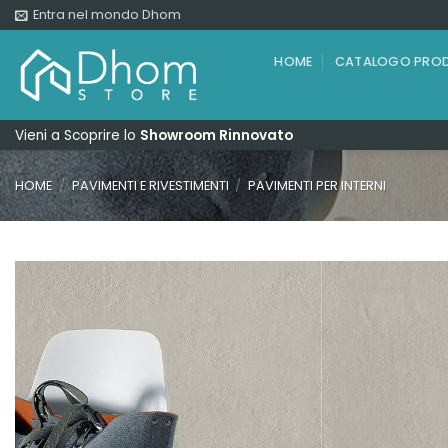
Salta
Entra nel mondo Dhom
ai
contenuti
HOME
CATALOGO PROD
Vieni a Scoprire lo
Showroom Rinnovato
HOME
/
PAVIMENTI E RIVESTIMENTI
/
PAVIMENTI PER INTERNI