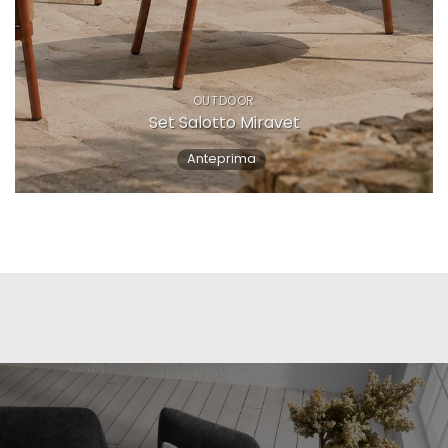
Email Address
*
OUTDOOR
Set Salotto Miravet
Anteprima