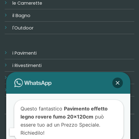
le Camerette
il Bagno
l'Outdoor
i Pavimenti
i Rivestimenti
Progetta la tua casa
Promozioni
Questo fantastico
Pavimento effetto
legno rovere fumo 20x120cm
può
essere tuo ad un Prezzo Speciale.
Dhom Store © 2026 - Tutti i diritti riservati - P.IVA: IT06593870824
Richiedilo!