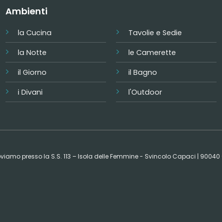
Ambienti
la Cucina
Tavolie e Sedie
la Notte
le Camerette
il Giorno
il Bagno
i Divani
l'Outdoor
 troviamo presso la S.S. 113 – Isola delle Femmine - Svincolo Capaci | 9004