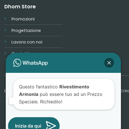
Dhom Store
Promozioni
Progettazione
Lavora con noi
Contatti
Questo fantastico
Rivestimento
Dhom Store © 2026 - Tutti i diritti riservati - P.IVA: IT06593870824 - Ci
Armonia
può essere tuo ad un Prezzo
Speciale. Richiedilo!
Termini e Condizioni
Privacy Policy
Cookie Policy
Inizia da qui