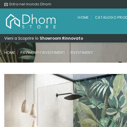
Salta
Entra nel mondo Dhom
ai
contenuti
HOME
CATALOGO PROD
Vieni a Scoprire lo
Showroom Rinnovato
HOME
/
PAVIMENTI E RIVESTIMENTI
/
RIVESTIMENTI