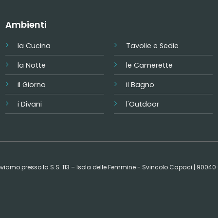
Ambienti
la Cucina
Tavolie e Sedie
la Notte
le Camerette
il Giorno
il Bagno
i Divani
l'Outdoor
 troviamo presso la S.S. 113 – Isola delle Femmine - Svincolo Capaci | 9004