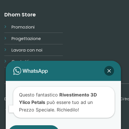
Dhom Store
Promozioni
Progettazione
Lavora con noi
Contatti
Questo fantastico
Rivestimento 3D
Dhom Store © 2026 - Tutti i diritti riservati - P.IVA: IT06593870824 - Ci
Ylico Petals
può essere tuo ad un
Prezzo Speciale. Richiedilo!
Termini e Condizioni
Privacy Policy
Cookie Policy