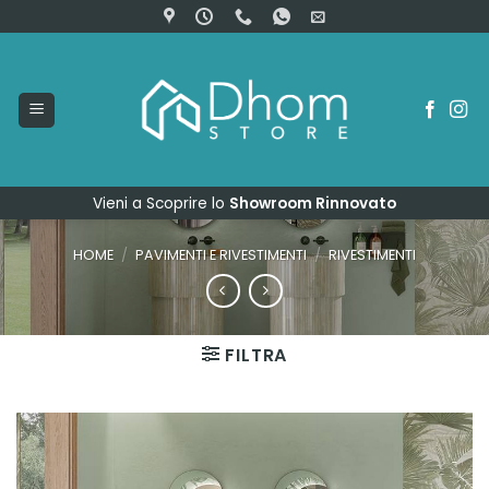
Salta
ai
contenuti
Vieni a Scoprire lo
Showroom Rinnovato
HOME
/
PAVIMENTI E RIVESTIMENTI
/
RIVESTIMENTI
FILTRA